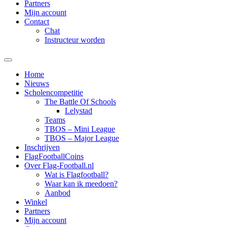
Partners
Mijn account
Contact
Chat
Instructeur worden
Home
Nieuws
Scholencompetitie
The Battle Of Schools
Lelystad
Teams
TBOS – Mini League
TBOS – Major League
Inschrijven
FlagFootballCoins
Over Flag-Football.nl
Wat is Flagfootball?
Waar kan ik meedoen?
Aanbod
Winkel
Partners
Mijn account