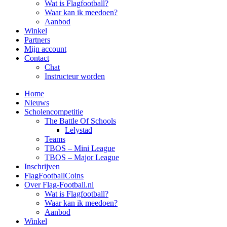
Wat is Flagfootball?
Waar kan ik meedoen?
Aanbod
Winkel
Partners
Mijn account
Contact
Chat
Instructeur worden
Home
Nieuws
Scholencompetitie
The Battle Of Schools
Lelystad
Teams
TBOS – Mini League
TBOS – Major League
Inschrijven
FlagFootballCoins
Over Flag-Football.nl
Wat is Flagfootball?
Waar kan ik meedoen?
Aanbod
Winkel