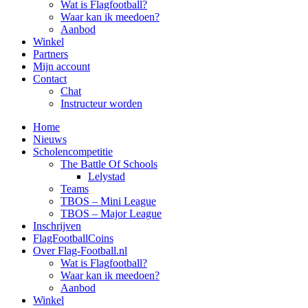
Wat is Flagfootball?
Waar kan ik meedoen?
Aanbod
Winkel
Partners
Mijn account
Contact
Chat
Instructeur worden
Home
Nieuws
Scholencompetitie
The Battle Of Schools
Lelystad
Teams
TBOS – Mini League
TBOS – Major League
Inschrijven
FlagFootballCoins
Over Flag-Football.nl
Wat is Flagfootball?
Waar kan ik meedoen?
Aanbod
Winkel