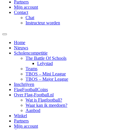
Partners
Mijn account
Contact
Chat
Instructeur worden
Home
Nieuws
Scholencompetitie
The Battle Of Schools
Lelystad
Teams
TBOS – Mini League
TBOS – Major League
Inschrijven
FlagFootballCoins
Over Flag-Football.nl
Wat is Flagfootball?
Waar kan ik meedoen?
Aanbod
Winkel
Partners
Mijn account