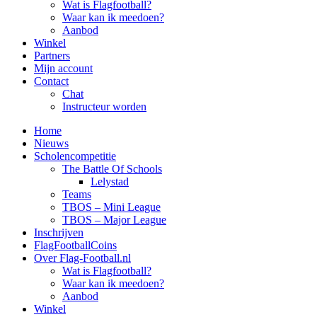
Wat is Flagfootball?
Waar kan ik meedoen?
Aanbod
Winkel
Partners
Mijn account
Contact
Chat
Instructeur worden
Home
Nieuws
Scholencompetitie
The Battle Of Schools
Lelystad
Teams
TBOS – Mini League
TBOS – Major League
Inschrijven
FlagFootballCoins
Over Flag-Football.nl
Wat is Flagfootball?
Waar kan ik meedoen?
Aanbod
Winkel