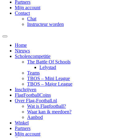
Partners
Mijn account
Contact
Chat
Instructeur worden
Home
Nieuws
Scholencompetitie
The Battle Of Schools
Lelystad
Teams
TBOS – Mini League
TBOS – Major League
Inschrijven
FlagFootballCoins
Over Flag-Football.nl
Wat is Flagfootball?
Waar kan ik meedoen?
Aanbod
Winkel
Partners
Mijn account