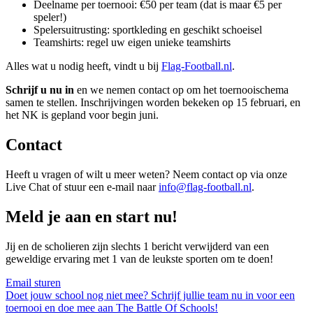
Deelname per toernooi: €50 per team (dat is maar €5 per
speler!)
Spelersuitrusting: sportkleding en geschikt schoeisel
Teamshirts: regel uw eigen unieke teamshirts
Alles wat u nodig heeft, vindt u bij
Flag-Football.nl
.
Schrijf u nu in
en we nemen contact op om het toernooischema
samen te stellen. Inschrijvingen worden bekeken op 15 februari, en
het NK is gepland voor begin juni.
Contact
Heeft u vragen of wilt u meer weten? Neem contact op via onze
Live Chat
of stuur een e-mail naar
info@flag-football.nl
.
Meld je aan en start nu!
Jij en de scholieren zijn slechts 1 bericht verwijderd van een
geweldige ervaring met 1 van de leukste sporten om te doen!
Email sturen
Doet jouw school nog niet mee? Schrijf jullie team nu in voor een
toernooi en doe mee aan The Battle Of Schools!