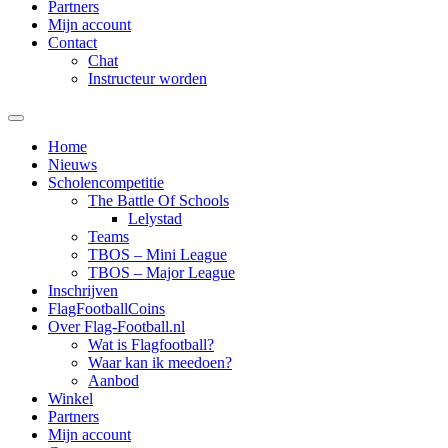
Partners
Mijn account
Contact
Chat
Instructeur worden
Home
Nieuws
Scholencompetitie
The Battle Of Schools
Lelystad
Teams
TBOS – Mini League
TBOS – Major League
Inschrijven
FlagFootballCoins
Over Flag-Football.nl
Wat is Flagfootball?
Waar kan ik meedoen?
Aanbod
Winkel
Partners
Mijn account