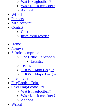
Wat is Flagfootball?
Waar kan ik meedoen?
Aanbod
Winkel
Partners
Mijn account
Contact
Chat
Instructeur worden
Home
Nieuws
Scholencompetitie
The Battle Of Schools
Lelystad
Teams
TBOS – Mini League
TBOS – Major League
Inschrijven
FlagFootballCoins
Over Flag-Football.nl
Wat is Flagfootball?
Waar kan ik meedoen?
Aanbod
Winkel